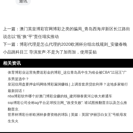
通讯
上一篇：
澳门英皇博彩官网博彩之类的骗局_青岛西海岸新区长江路街
说念以“瓶”换“平”责任塌实推动
下一篇：
博彩代理是怎么代理的2020欧洲杯分组出线规则_安徽春晚
小品跳科目三 导演发声:不是为了加而加，使用妥贴
相关资讯
体育博彩业运营免费送彩金的博彩_这位青岛高中生为啥会被CBA“11冠王”广
东男篮选中？
皇冠信用盘要押金吗网络博彩漏洞赚钱 | 上调首套房贷款利率？这地多家银行
最新回话！
nba博彩软件哪个好澳门博彩业赚的钱_建邦聊泰黄河公铁大桥通车
ssp博彩公司全称ag平台足球投注网_“政变失败”: 谁试图推翻普京以及怎么推
翻普京.
世界杯博彩分析欧洲杯参赛资格的球队 | 英媒：英国“伊丽莎白女王”号航母发
生失火