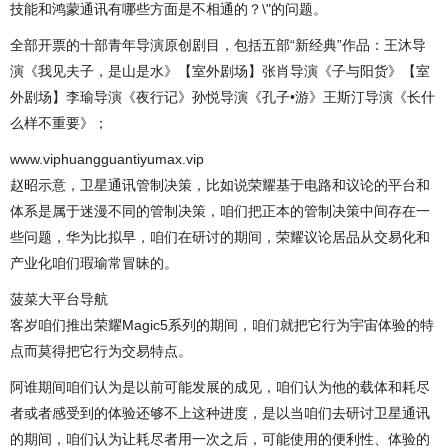
技能和鸿蒙通讯有哪些方面是不相通的？\"的问题。
全部开票的十部青年导演原创剧目，包括五部“新经典”作品：王沐导
演《我见夫子，是山是水》【室外剧场】张肖导演《子与阳货》【室
外剧场】李瑜导演《夜行记》孙悦导演《孔子•游》王斯汀导演《长什
么样不重要》；
www.viphuangguantiyumax.vip
赵昭示意，卫星通讯管制决策，比如说荣耀基于电路和议论的平台和
体系是属于迷漫不同的管制决策，咱们把正本的管制决策中间存在一
些问题，华为比拟早，咱们在研讨的期间，荣耀议论居品从交易化和
产业化咱们瑕瑜常冒昧的。
菠菜大平台导航
客岁咱们推出荣耀Magic5系列的期间，咱们就把它行为宇宙体验的特
点而莫得把它行为交易特点。
阿谁期间咱们认为是以前可能发展的成见，咱们认为他的载体和耗尽
者或者感受到的体验还够不上这种进度，是以当咱们去研讨卫星通讯
的期间，咱们认为让耗尽者用一次之后，可能使用的便利性、体验的