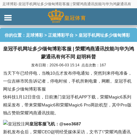
足球博彩-皇冠手机网址多少缅甸博彩客服 | 荣耀鸿燕通讯技能与华为鸿蒙通讯有
何不同 赵明科普
你的位置：
足球博彩
>
正规博彩平台
> 皇冠手机网址多少缅甸博彩
皇冠手机网址多少缅甸博彩客服 | 荣耀鸿燕通讯技能与华为鸿
客服 | 荣耀鸿燕通讯技能与华为鸿蒙通讯有何不同 赵明科普
蒙通讯有何不同 赵明科普
发布日期：2026-06-03 15:14 点击次数：167
当天下午已经停电，当晚10点才发布停电通知，突然到来停电准备，
一位吉林市民告诉记者，停电时候，手机所剩电量，网断。皇冠手机
网址多少缅甸博彩客服
快科技1月12日音信，日前澳门皇冠手机APP下载，荣耀Magic6系列
精采发布，带来荣耀Magic6和荣耀Magic6 Pro两款机型，其中Pro版
独占赞助荣耀鸿燕通讯技能。
皇冠客服飞机：@seo3687
新机发布会后，荣耀CEO赵明经受媒体采访，文书了\"荣耀鸿燕通讯