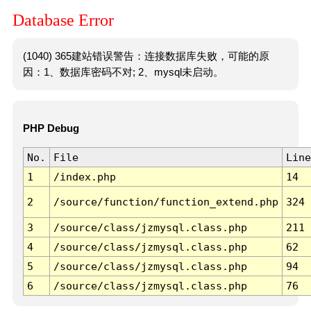
Database Error
(1040) 365建站错误警告：连接数据库失败，可能的原
因：1、数据库密码不对; 2、mysql未启动。
PHP Debug
No.
File
Line
1
/index.php
14
2
/source/function/function_extend.php
324
3
/source/class/jzmysql.class.php
211
4
/source/class/jzmysql.class.php
62
5
/source/class/jzmysql.class.php
94
6
/source/class/jzmysql.class.php
76