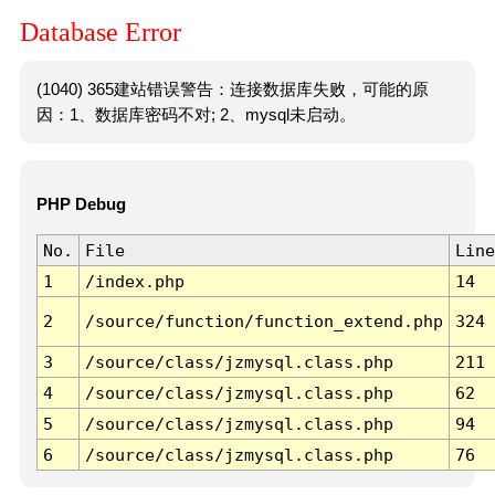
Database Error
(1040) 365建站错误警告：连接数据库失败，可能的原
因：1、数据库密码不对; 2、mysql未启动。
PHP Debug
No.
File
Line
1
/index.php
14
2
/source/function/function_extend.php
324
3
/source/class/jzmysql.class.php
211
4
/source/class/jzmysql.class.php
62
5
/source/class/jzmysql.class.php
94
6
/source/class/jzmysql.class.php
76