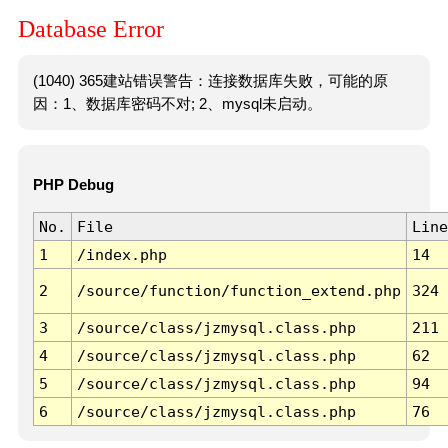
Database Error
(1040) 365建站错误警告：连接数据库失败，可能的原
因：1、数据库密码不对; 2、mysql未启动。
PHP Debug
No.
File
Line
1
/index.php
14
2
/source/function/function_extend.php
324
3
/source/class/jzmysql.class.php
211
4
/source/class/jzmysql.class.php
62
5
/source/class/jzmysql.class.php
94
6
/source/class/jzmysql.class.php
76