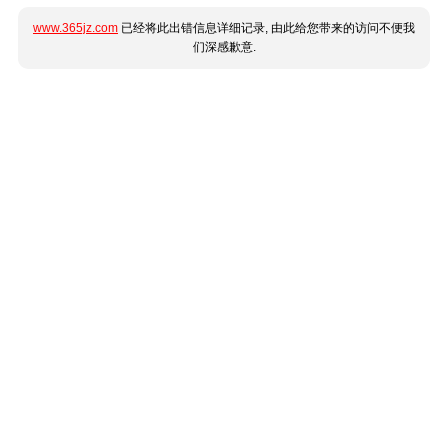
www.365jz.com
已经将此出错信息详细记录, 由此给您带来的访问不便我
们深感歉意.